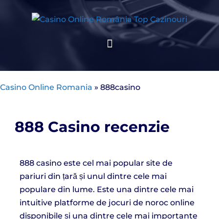
CASINO ONLINE
Casino Online Romania
»
888casino
888 Casino recenzie
888 casino este cel mai popular site de
pariuri din țară și unul dintre cele mai
populare din lume. Este una dintre cele mai
intuitive platforme de jocuri de noroc online
disponibile și una dintre cele mai importante