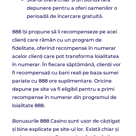
depunere pentru a oferi oamenilor o
perioadă de încercare gratuită.
888 își propune să îi recompenseze pe acei
clienți care rămân cu un program de
fidelitate, oferind recompense în numerar
acelor clienți care pot transforma loialitatea
în numerar. În fiecare săptămână, clienții vor
fi recompensați cu bani reali pe baza sumei
pariate cu 888 ore suplimentare. Oricine
depune pe site va fi eligibil pentru a primi
recompense în numerar din programul de
loialitate 888.
Bonusurile 888 Casino sunt ușor de câștigat
și bine explicate pe site-ul lor. Există chiar și