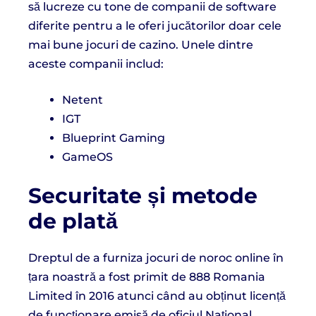
să lucreze cu tone de companii de software
diferite pentru a le oferi jucătorilor doar cele
mai bune jocuri de cazino. Unele dintre
aceste companii includ:
Netent
IGT
Blueprint Gaming
GameOS
Securitate și metode
de plată
Dreptul de a furniza jocuri de noroc online în
țara noastră a fost primit de 888 Romania
Limited în 2016 atunci când au obținut licență
de funcționare emisă de oficiul Național