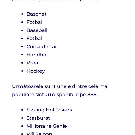
Baschet
Fotbal
Baseball
Fotbal
Cursa de cai
Handbal
Volei
Hockey
Următoarele sunt unele dintre cele mai
populare sloturi disponibile pe 888:
Sizzling Hot Jokers
Starburst
Millionaire Genie
Wil Saloon