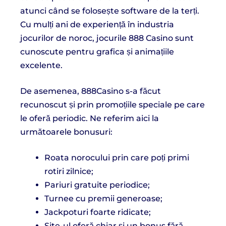
atunci când se folosește software de la terți.
Cu mulți ani de experiență în industria
jocurilor de noroc, jocurile 888 Casino sunt
cunoscute pentru grafica și animațiile
excelente.
De asemenea, 888Casino s-a făcut
recunoscut și prin promoțiile speciale pe care
le oferă periodic. Ne referim aici la
următoarele bonusuri:
Roata norocului prin care poți primi
rotiri zilnice;
Pariuri gratuite periodice;
Turnee cu premii generoase;
Jackpoturi foarte ridicate;
Site-ul oferă chiar și un bonus fără