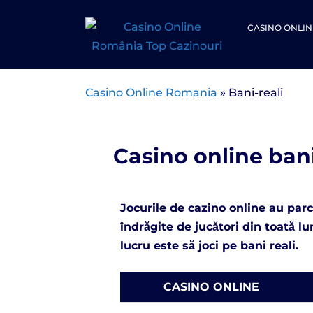
CASINO ONLIN
Casino Online Romania
»
Bani-reali
Casino online ban
Jocurile de cazino online au parc
îndrăgite de jucători din toată l
lucru este să joci pe bani reali.
CASINO ONLINE