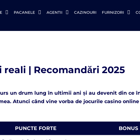
E
PACANELE
AGENTII
CAZINOURI
FURNIZORI
C
i reali | Recomandări 2025
urs un drum lung în ultimii ani și au devenit din ce î
umea. Atunci când vine vorba de jocurile casino online 
PUNCTE FORTE
BONUS 