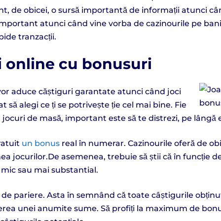
unt, de obicei, o sursă importantă de informații atunci 
important atunci când vine vorba de cazinourile pe bani r
ide tranzacții.
i online cu bonusuri
i vor aduce căștiguri garantate atunci când joci
 să alegi ce ți se potrivește ție cel mai bine. Fie
u
jocuri de masă
, important este să te distrezi, pe lângă 
ratuit
un bonus
real în numerar. Cazinourile oferă de ob
mea jocurilor.
De asemenea, trebuie să știi că în funcție d
i mic sau mai substantial.
e de pariere. Asta în semnând că toate câștigurile obținu
ierea unei anumite sume. Să profiți la maximum de bonu